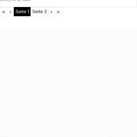
Artikel-Nr.:
871845
Seite
1
Seite
2