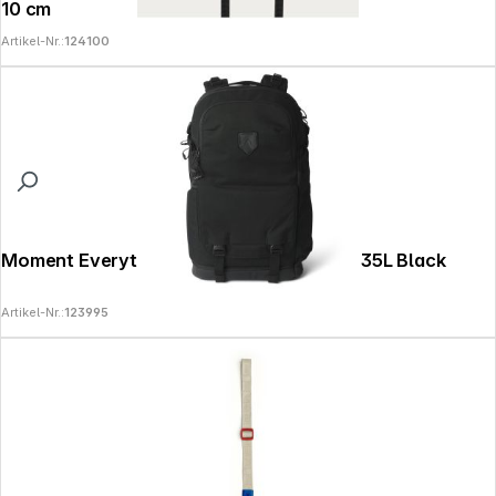
10 cm
Artikel-Nr.:
124100
Moment Everything Travel Camera Pack 35L Black
Artikel-Nr.:
123995