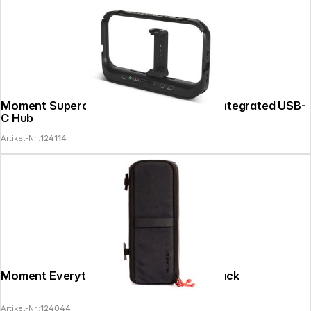
Moment Supercage - Mobile Cage with Integrated USB-
C Hub
Artikel-Nr.:
124114
Moment Everything Camera Insert 4L Black
Artikel-Nr.:
124044