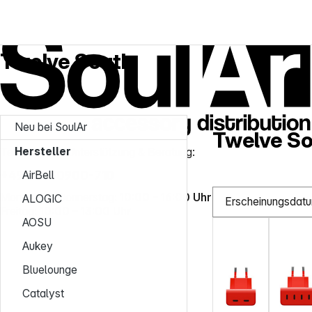
Service-Hotline
Hersteller
Twelve South
Twelve South
Neu bei SoulAr
Twelve S
Hersteller
Telefonische Unterstützung & Beratung:
+49 951 30900-710
AirBell
Montag bis Donnerstag:
10:00 – 16:00 Uhr
ALOGIC
Freitag:
10:00 – 13:00 Uhr
AOSU
Aukey
Bluelounge
Catalyst