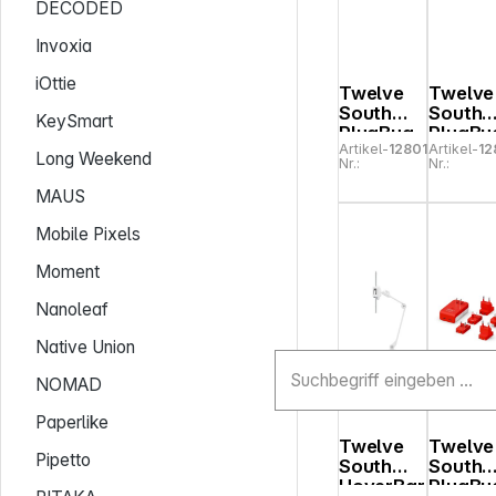
DECODED
Invoxia
iOttie
Twelve
Twelve
South
South
KeySmart
PlugBug
PlugBu
Artikel-
128013
Artikel-
12
50W
120W
Long Weekend
Nr.:
Nr.:
USB-C
USB-C
Wall
Wall
MAUS
Charger
Charge
with Find
with Fi
Mobile Pixels
My
My
Moment
Nanoleaf
Native Union
NOMAD
Paperlike
Twelve
Twelve
Pipetto
South
South
HoverBar
PlugBu