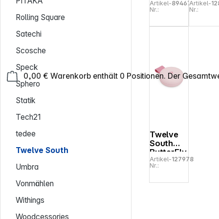
PITAKA
Artikel-
894672
Artikel-
12
Duo
50W
Nr.:
Nr.:
Mount
USB-C
Rolling Square
Desk/Cla
Wall
mp
Travel
Satechi
Foldable
Charge
Stand
with Fi
Scosche
White
My
Speck
0,00 €
Warenkorb enthält 0 Positionen. Der Gesamtwe
Sphero
Statik
Tech21
tedee
Twelve
South
Twelve South
ButterFly
Artikel-
127978
SE 2-in-1
Nr.:
Umbra
Qi2
Wireless
Vonmählen
Charger
Pink
Withings
Woodcessories