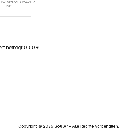
8363
Artikel-
894707
Deluxe
Nr.:
Magn. 3-
in-1
Wireless
r
Charging
nd
Stand
rt beträgt 0,00 €.
Copyright © 2026
SoulAr
- Alle Rechte vorbehalten.