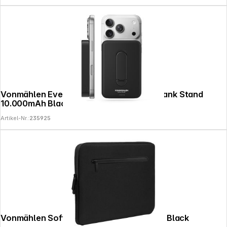
Vonmählen Evergreen Magnetic Powerbank Stand
10.000mAh Black
Artikel-Nr.:
235925
Vonmählen Soft Sleeve for Macbook 14" Black