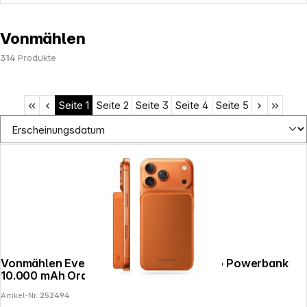
Vonmählen
314
Produkte
Seite
1
Seite
2
Seite
3
Seite
4
Seite
5
Vonmählen Evergreen Magnetic Mag Pro Powerbank
10.000 mAh Orange
Artikel-Nr.:
252494