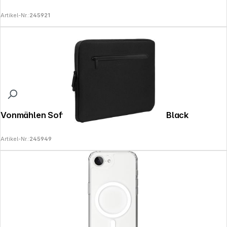
Artikel-Nr.:
245921
Vonmählen Soft Sleeve for Macbook 16" Black
Artikel-Nr.:
245949