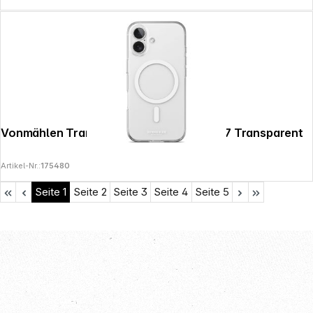
Vonmählen Transparent Case 2 iPhone 17 Transparent
Artikel-Nr.:
175480
Seite
1
Seite
2
Seite
3
Seite
4
Seite
5