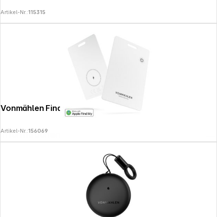
Artikel-Nr.:
115315
Vonmählen FindMe White
Artikel-Nr.:
156069
Informationen