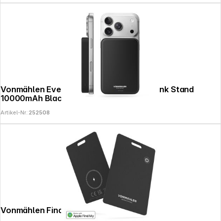
Vonmählen Evergreen Mag Pro Powerbank Stand
10000mAh Black
Artikel-Nr.:
252508
Vonmählen FindMe Black