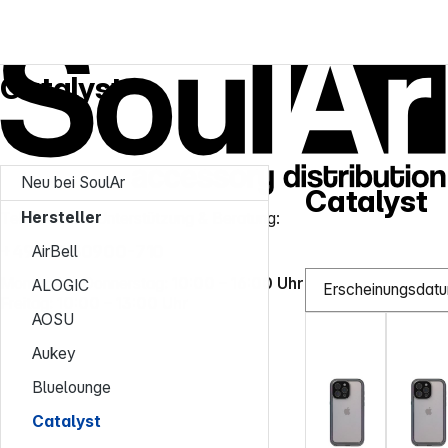
Service-Hotline
Hersteller
Catalyst
Catalyst
Neu bei SoulAr
Catalyst
Hersteller
Telefonische Unterstützung & Beratung:
+49 951 30900-710
AirBell
Montag bis Donnerstag:
10:00 – 16:00 Uhr
ALOGIC
Freitag:
10:00 – 13:00 Uhr
AOSU
Aukey
Bluelounge
Catalyst