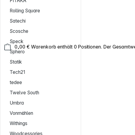
PITAKA
Rolling Square
Satechi
Scosche
Speck
0,00 €
Warenkorb enthält 0 Positionen. Der Gesamtwe
Sphero
Statik
Tech21
tedee
Twelve South
Umbra
Vonmählen
Withings
Woodcessories