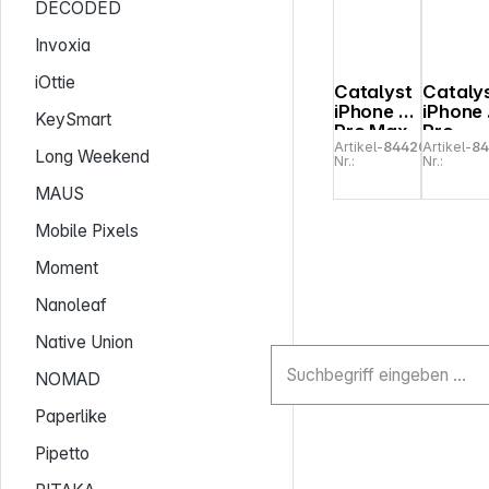
DECODED
Invoxia
iOttie
Catalyst
Cataly
iPhone 15
iPhone 
KeySmart
Pro Max
Pro
Artikel-
844209
Artikel-
8
Wasserdi
Wasser
Long Weekend
Nr.:
Nr.:
chtes
chtes
Case
Case
MAUS
Stealth
Stealth
Black
Black
Mobile Pixels
Moment
Nanoleaf
Native Union
NOMAD
Paperlike
Pipetto