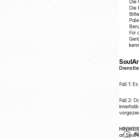
Die 
Die 
Bitt
Pale
Benz
Für 
Gerä
kenn
SoulAr
Dienstle
Fall 1: 
Fall 2: 
innerhalb
vorgezei
HINWEI
€
an SoulAr