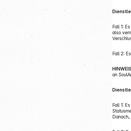
Dienstle
Fall 1: 
also ver
Verschlus
Fall 2: 
HINWEIS
an SoulAr
Dienstle
Fall 1: 
Statusme
Danach, 