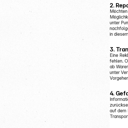
2. Rep
Möchten 
Möglichk
unter Pun
nachfolg
in diese
3. Tra
Eine Rek
fehlen. 
ab Waren
unter Ve
Vorgehen
4. Gef
Informat
zurücksen
auf dem 
Transpor