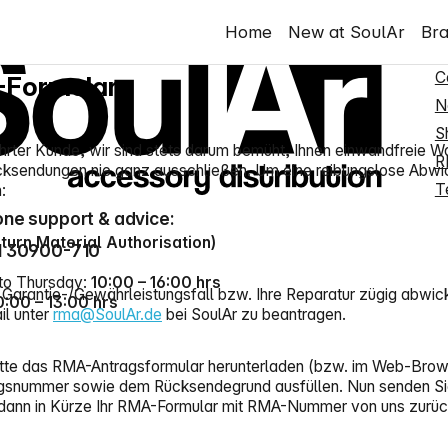
e hotline
S
Home
New at SoulAr
Br
vice
RMA Form
N
C
Formular
N
S
hrter Kunde, wir sind stets darum bemüht, Ihnen einwandfreie Wa
R
ksendungen nie ganz ausschließen. Um eine reibungslose Abwickl
T
:
ne support & advice:
urn Material Authorisation)
1 30900-710
to Thursday:
10:00 – 16:00 hrs
 Garantie-/Gewährleistungsfall bzw. Ihre Reparatur zügig abwic
0:00 – 13:00 hrs
il unter
rma@SoulAr.de
bei SoulAr zu beantragen.
bitte das RMA-Antragsformular herunterladen (bzw. im Web-Brows
snummer sowie dem Rücksendegrund ausfüllen. Nun senden Sie da
 dann in Kürze Ihr RMA-Formular mit RMA-Nummer von uns zurüc