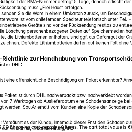
Gültigkeit der RMA-Nummer beträgt 5 Tage, danach erlischt de
Rücksendung muss „Frei Haus“ erfolgen.
e senden Sie die Ware in einem Umkarton zurück, um Beschädig
ttenware ist vom anliefernden Spediteur telefonisch unter Tel.
inbetriebene Geräte sind vor der Rücksendung restlos zu entlee
die Löschung personenbezogener Daten auf Speichermedien habe
te, die Lithiumbatterien enthalten, sind ggf. als Gefahrgut der 
zeichnen. Defekte Lithiumbatterien dürfen auf keinen Fall ohn
-Richtlinie zur Handhabung von Transportschä
ister DHL:
Es ist eine offensichtliche Beschädigung am Paket erkennbar? A
Das Paket ist durch DHL nachverpackt bzw. nachverklebt worden
 von 7 Werktagen ab Auslieferdatum eine Schadensanzeige bei der
gt werden. SoulAr erhält vom Kunden eine Kopie der Schadensa
S:
Versäumt es der Kunde, innerhalb dieser Frist den Schaden dur
0.00
Shopping cart contains 0 items. The cart total value is €
 auf Gutschrift, Ersatzlieferung, etc.