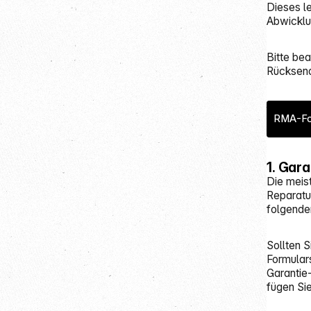
Dieses l
Abwicklu
Bitte be
Rücksend
RMA-Fo
1. Gar
Die meist
Reparatur
folgende
Sollten 
Formular
Garantie
fügen Si