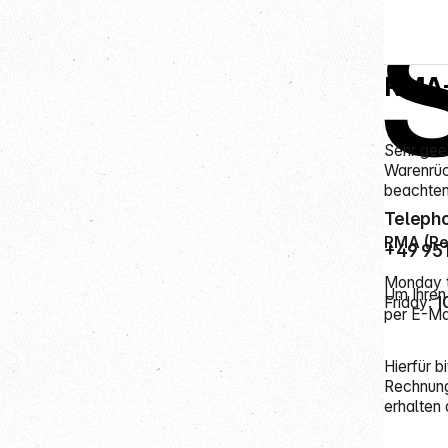
Servic
Shop Ser
RMA-
Sehr gee
Warenrüc
beachten
Telepho
RMA (Ret
+49 95
Monday 
Um Ihren
Friday:
1
per E-Ma
Hierfür 
Rechnung
erhalten