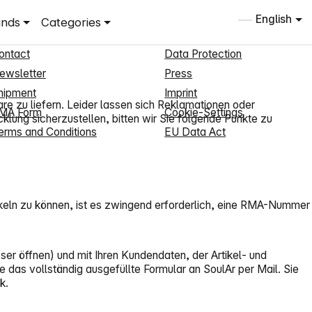
hop Service
Information
English
ands
Categories
ew Customer Registration
About us
ontact
Data Protection
ewsletter
Press
hipment
Imprint
re zu liefern. Leider lassen sich Reklamationen oder
MA Form
Cookie-Settings
ung sicherzustellen, bitten wir Sie folgende Punkte zu
erms and Conditions
EU Data Act
keln zu können, ist es zwingend erforderlich, eine RMA-Nummer
er öffnen) und mit Ihren Kundendaten, der Artikel- und
s vollständig ausgefüllte Formular an SoulAr per Mail. Sie
k.