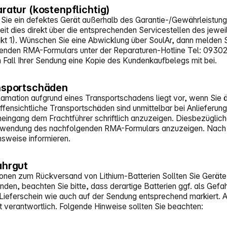
aratur (kostenpflichtig)
Sie ein defektes Gerät außerhalb des Garantie-/Gewährleistungs
eit dies direkt über die entsprechenden Servicestellen des jewe
kt 1). Wünschen Sie eine Abwicklung über SoulAr, dann melden Sie
enden RMA-Formulars unter der Reparaturen-Hotline Tel: 0930
m Fall Ihrer Sendung eine Kopie des Kundenkaufbelegs mit bei.
nsportschäden
lamation aufgrund eines Transportschadens liegt vor, wenn Sie
Offensichtliche Transportschäden sind unmittelbar bei Anliefer
eingang dem Frachtführer schriftlich anzuzeigen. Diesbezügliche
rwendung des nachfolgenden RMA-Formulars anzuzeigen. Nach ind
sweise informieren.
ahrgut
ionen zum Rückversand von Lithium-Batterien Sollten Sie Geräte
den, beachten Sie bitte, dass derartige Batterien ggf. als Gefah
Lieferschein wie auch auf der Sendung entsprechend markiert. A
t verantwortlich. Folgende Hinweise sollten Sie beachten: