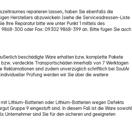
zeitraumes reparieren lassen, haben Sie ebenfalls die
iligen Herstellers abzuwickeln (siehe die Serviceadressen-Liste
 Ihre Reparatur bitte wie unter Punkt 1 mittels des
2 9868-300 oder Fax: 09302 9868-399 an. Bitte fügen Sie auch
 äußerlich beschädigte Ware erhalten bzw. komplette Pakete
ung bzw. verdeckte Transportschäden innerhalb von 7 Werktagen
 Reklamationen sind zudem unverzüglich schriftlich bei SoulAr
ividueller Prüfung werden wir Sie über die weitere
 mit Lithium-Batterien oder Lithium-Batterien wegen Defekts
rgut Gruppe 9 eingestuft sind. In diesem Fall ist die Ware sowohl
ls Unternehmer sind Sie für den sicheren und geeigneten