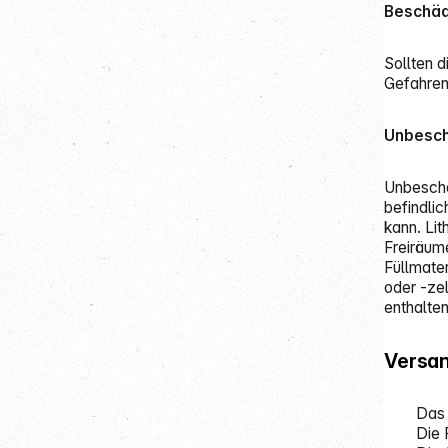
Beschäd
Sollten d
Gefahren
Unbesch
Unbeschä
befindlic
kann. Lit
Freiräum
Füllmate
oder -ze
enthalten
Versa
Das 
Die 